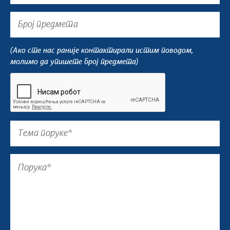
(Ако сте нас раније контактирали истим поводом,
молимо да упишете број предмета)